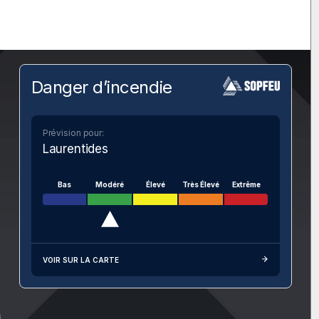
Danger d’incendie
Prévision pour:
Laurentides
Bas
Modéré
Élevé
Très Élevé
Extrême
VOIR SUR LA CARTE
s