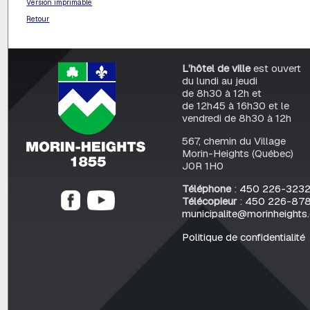
Version imprimable
Retour
L’hôtel de ville
est ouvert
du lundi au jeudi
de 8h30 à 12h et
de 12h45 à 16h30 et le
vendredi de 8h30 à 12h
567, chemin du Village
Morin-Heights (Québec)
J0R 1H0
Téléphone
:
450 226-323
Télécopieur
:
450 226-87
municipalite@morinheights
Politique de confidentialité