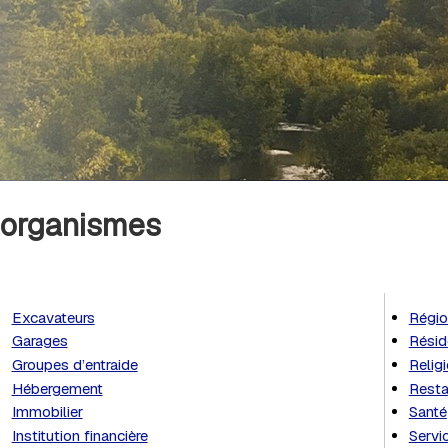
t organismes
Excavateurs
Régio
Garages
Résid
Groupes d’entraide
Relig
Hébergement
Resta
Immobilier
Santé
Institution financière
Servi