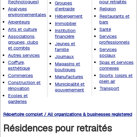
(technologues)
pour retraités
Groupes
Analyses
d’entraide
Religion
environnementales
Hébergement
Restaurants et
Arpenteurs
bars
Immobilier
Arts et culture
Santé
Institution
Associations,
financière
Services
groupes, clubs
professionnels
Jeunes et
et comités
famille
Services
Autres services
sociaux
Journaux
Coiffure,
Spas et services
Magasins et
esthétique
connexes
boutiques
Commerces
Sports, loisirs et
Manufactures
plein air
Construction et
Municipalité et
rénovation
Transport
gouvernement
Ecoles et
garderies
Répertoire complet / All organizations & businesses registered
Résidences pour retraités