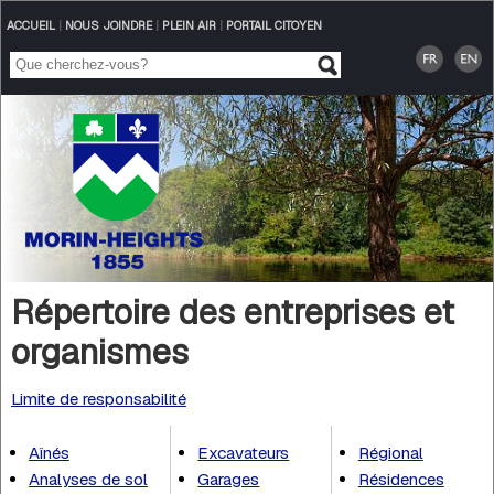
ACCUEIL
|
NOUS JOINDRE
|
PLEIN AIR
|
PORTAIL CITOYEN
Répertoire des entreprises et
organismes
Limite de responsabilité
Aînés
Excavateurs
Régional
Analyses de sol
Garages
Résidences