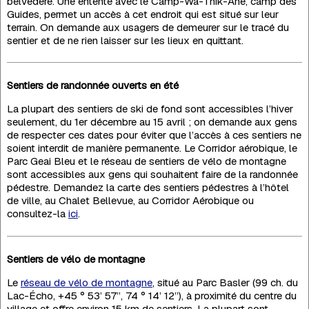
belvédère. Une entente avec le Camp-Wa-Thik-Ane, camp des
Guides, permet un accès à cet endroit qui est situé sur leur
terrain. On demande aux usagers de demeurer sur le tracé du
sentier et de ne rien laisser sur les lieux en quittant.
Sentiers de randonnée ouverts en été
La plupart des sentiers de ski de fond sont accessibles l’hiver
seulement, du 1er décembre au 15 avril ; on demande aux gens
de respecter ces dates pour éviter que l’accès à ces sentiers ne
soient interdit de manière permanente. Le Corridor aérobique, le
Parc Geai Bleu et le réseau de sentiers de vélo de montagne
sont accessibles aux gens qui souhaitent faire de la randonnée
pédestre. Demandez la carte des sentiers pédestres à l’hôtel
de ville, au Chalet Bellevue, au Corridor Aérobique ou
consultez-la
ici
.
Sentiers de vélo de montagne
Le
réseau de vélo de montagne
, situé au Parc Basler (99 ch. du
Lac-Écho, +45 ° 53’ 57’’, 74 ° 14’ 12’’), à proximité du centre du
village et offre environ 15 km de sentiers. La plupart sont