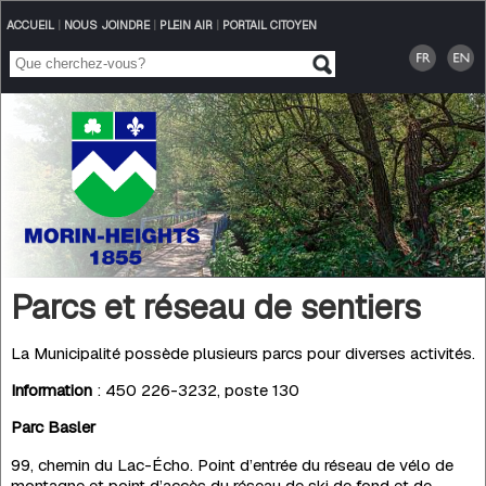
ACCUEIL
|
NOUS JOINDRE
|
PLEIN AIR
|
PORTAIL CITOYEN
Parcs et réseau de sentiers
La Municipalité possède plusieurs parcs pour diverses activités.
Information
: 450 226-3232, poste 130
Parc Basler
99, chemin du Lac-Écho. Point d’entrée du réseau de vélo de
montagne et point d’accès du réseau de ski de fond et de