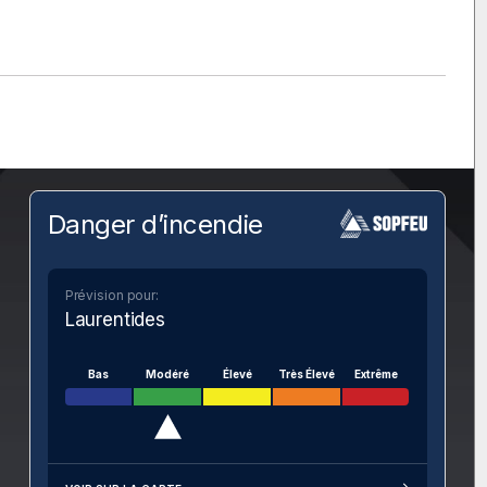
Danger d’incendie
Prévision pour:
Laurentides
Bas
Modéré
Élevé
Très Élevé
Extrême