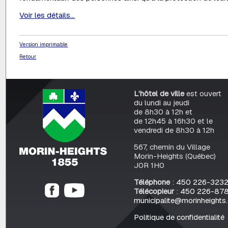
Voir les détails...
Version imprimable
Retour
L’hôtel de ville
est ouvert
du lundi au jeudi
de 8h30 à 12h et
de 12h45 à 16h30 et le
vendredi de 8h30 à 12h
567, chemin du Village
Morin-Heights (Québec)
J0R 1H0
Téléphone
:
450 226-323
Télécopieur
:
450 226-87
municipalite@morinheights
Politique de confidentialité