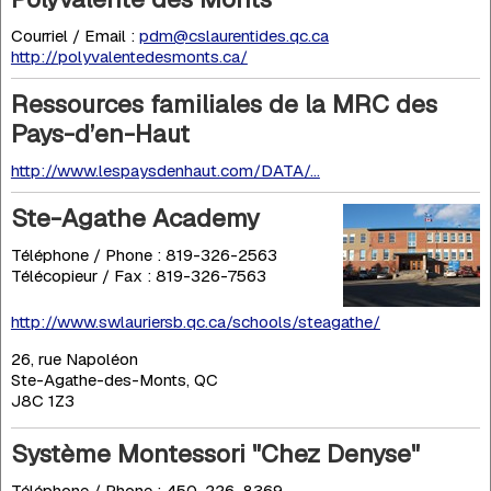
Courriel / Email :
pdm@cslaurentides.qc.ca
http://polyvalentedesmonts.ca/
Ressources familiales de la MRC des
Pays-d’en-Haut
http://www.lespaysdenhaut.com/DATA/...
Ste-Agathe Academy
Téléphone / Phone : 819-326-2563
Télécopieur / Fax : 819-326-7563
http://www.swlauriersb.qc.ca/schools/steagathe/
26, rue Napoléon
Ste-Agathe-des-Monts, QC
J8C 1Z3
Système Montessori "Chez Denyse"
Téléphone / Phone : 450-226-8369