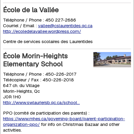
École de la Vallée
Téléphone / Phone : 450 227-2686
Courriel / Email :
vallee@cslaurentides.qc.ca
http://ecoledelavallee.wordpress.com/
Centre de services scolaires des Laurentides
École Morin-Heights
Elementary School
Téléphone / Phone : 450-226-2017
Télécopieur / Fax : 450-226-2018
647 ch. du Village
Morin-Heights, Qc
J0R 1H0
http://www.swlauriersb.qc.ca/school...
PPO (comité de participation des parents) :
https://www.mhes.ca/governing-board/parent-participation-
organization-ppo/
for info on Christmas Bazaar and other
activities.