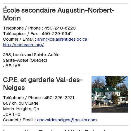
École secondaire Augustin-Norbert-
Morin
Téléphone / Phone : 450-240-6220
Télécopieur / Fax : 450-229-9341
Courriel / Email :
anm@cslaurentides.qc.ca
http://ecoleanm.org/
258, boulevard Sainte-Adèle
Sainte-Adèle (Québec)
J8B 1A8
C.P.E. et garderie Val-des-
Neiges
Téléphone / Phone : 450-226-2221
867 ch. du Village
Morin-Heights, Qc
J0R 1H0
Courriel / Email :
cpevaldesneiges@qc.aira.com