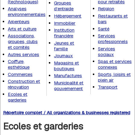
(technologues)
pour retraités
Groupes
Analyses
d’entraide
Religion
environnementales
Hébergement
Restaurants et
Arpenteurs
bars
Immobilier
Arts et culture
Santé
Institution
Associations,
financière
Services
groupes, clubs
professionnels
Jeunes et
et comités
famille
Services
Autres services
sociaux
Journaux
Coiffure,
Spas et services
Magasins et
esthétique
connexes
boutiques
Commerces
Sports, loisirs et
Manufactures
plein air
Construction et
Municipalité et
rénovation
Transport
gouvernement
Ecoles et
garderies
Répertoire complet / All organizations & businesses registered
Ecoles et garderies