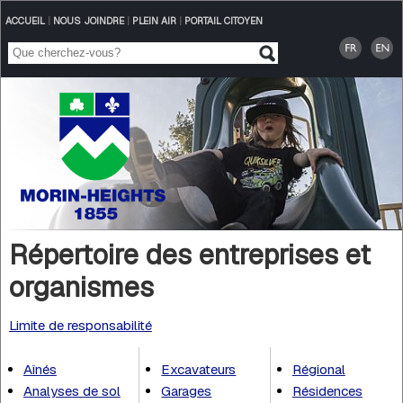
ACCUEIL
|
NOUS JOINDRE
|
PLEIN AIR
|
PORTAIL CITOYEN
Répertoire des entreprises et
organismes
Limite de responsabilité
Aînés
Excavateurs
Régional
Analyses de sol
Garages
Résidences