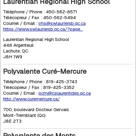
Laurentian Regional High School
Téléphone / Phone : 450-562-8571
Télécopieur / Fax : 450-562-5494
Courriel / Email :
lrhs@swlauriersb.qc.ca
https://www.swlauriersb.qc.ca/?page...
Laurentian Regional High School
448 Argenteuil
Lachute, QC
J8H 1W9
Polyvalente Curé-Mercure
Téléphone / Phone : 819-425-3743
Télécopieur / Fax : 819-425-3352
Courriel / Email :
pcm@cslaurentides.qc.ca
http://www.curemercure.ca/
700, boulevard Docteur Gervais
Mont-Tremblant (Qc)
J8E 2T3
Polyvalente des Monts