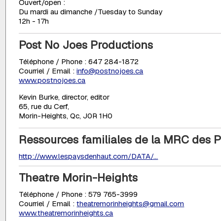
Ouvert/open :
Du mardi au dimanche /Tuesday to Sunday
12h - 17h
Post No Joes Productions
Téléphone / Phone : 647 284-1872
Courriel / Email :
info@postnojoes.ca
www.postnojoes.ca
Kevin Burke, director, editor
65, rue du Cerf,
Morin-Heights, Qc, J0R 1H0
Ressources familiales de la MRC des 
http://www.lespaysdenhaut.com/DATA/...
Theatre Morin-Heights
Téléphone / Phone : 579 765-3999
Courriel / Email :
theatremorinheights@gmail.com
www.theatremorinheights.ca