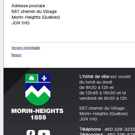
Adresse postale :
567, chemin du Village
Morin-Heights (Québec)
J0R 1H0
Version imprimable
Retour
L’hôtel de ville
est ouvert
du lundi au jeudi
de 8h30 à 12h et
de 12h45 à 16h30 et le
vendredi de 8h30 à 12h
567, chemin du Village
Morin-Heights (Québec)
J0R 1H0
Téléphone
:
450 226-323
Télécopieur
:
450 226-87