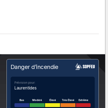
Danger d’incendie
Prévision pour:
Laurentides
Bas
Modéré
Élevé
Très Élevé
Extrême