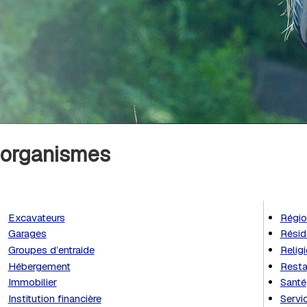
t organismes
Excavateurs
Régio
Garages
Résid
Groupes d’entraide
Relig
Hébergement
Resta
Immobilier
Santé
Institution financière
Servi