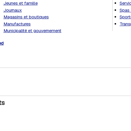
Jeunes et famille
Servi
Journaux
Spas 
Magasins et boutiques
Sports
Manufactures
Trans
Municipalité et gouvernement
ed
ts