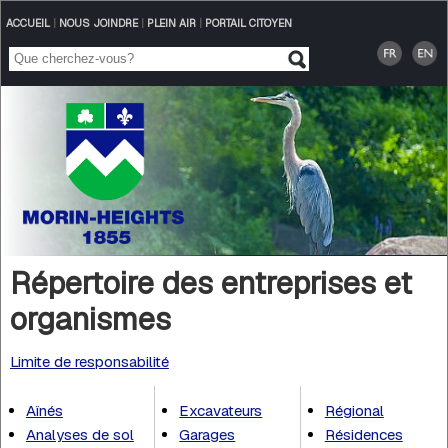
ACCUEIL
|
NOUS JOINDRE
|
PLEIN AIR
|
PORTAIL CITOYEN
Répertoire des entreprises et
organismes
Limite de responsabilité
Aînés
Excavateurs
Régional
Analyses de sol
Garages
Résidences