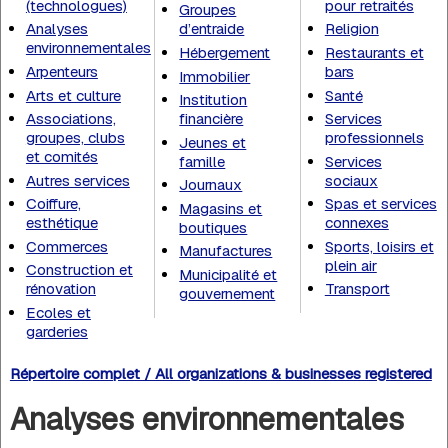
(technologues)
pour retraités
Groupes
Analyses
d’entraide
Religion
environnementales
Hébergement
Restaurants et
Arpenteurs
bars
Immobilier
Arts et culture
Santé
Institution
Associations,
financière
Services
groupes, clubs
professionnels
Jeunes et
et comités
famille
Services
Autres services
sociaux
Journaux
Coiffure,
Spas et services
Magasins et
esthétique
connexes
boutiques
Commerces
Sports, loisirs et
Manufactures
plein air
Construction et
Municipalité et
rénovation
Transport
gouvernement
Ecoles et
garderies
Répertoire complet / All organizations & businesses registered
Analyses environnementales