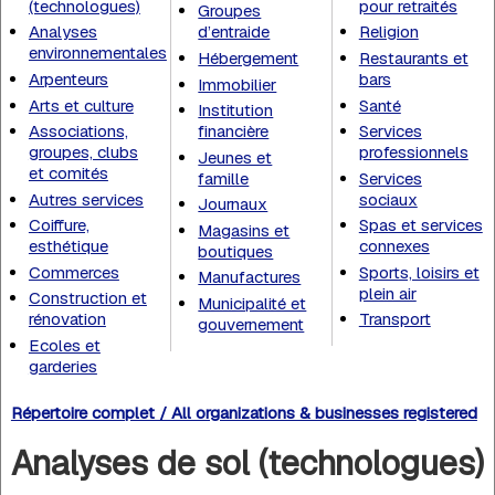
(technologues)
pour retraités
Groupes
Analyses
d’entraide
Religion
environnementales
Hébergement
Restaurants et
Arpenteurs
bars
Immobilier
Arts et culture
Santé
Institution
Associations,
financière
Services
groupes, clubs
professionnels
Jeunes et
et comités
famille
Services
Autres services
sociaux
Journaux
Coiffure,
Spas et services
Magasins et
esthétique
connexes
boutiques
Commerces
Sports, loisirs et
Manufactures
plein air
Construction et
Municipalité et
rénovation
Transport
gouvernement
Ecoles et
garderies
Répertoire complet / All organizations & businesses registered
Analyses de sol (technologues)