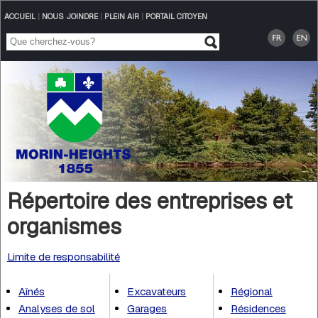
ACCUEIL
|
NOUS JOINDRE
|
PLEIN AIR
|
PORTAIL CITOYEN
Répertoire des entreprises et
organismes
Limite de responsabilité
Aînés
Excavateurs
Régional
Analyses de sol
Garages
Résidences