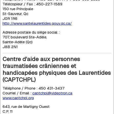
Télécopieur / Fax : 450-227-1589
150 rue Principale
St-Sauveur, Qc
J0R 1R6
http://www.santelaurentides.gouv.qc.ca/
Adresse postale du siège social :
707, boulevard Ste-Adèle,
Sainte-Adèle (Qc)
J8B 2N1
Centre d’aide aux personnes
traumatisées crâniennes et
handicapées physiques des Laurentides
(CAPTCHPL)
Téléphone / Phone : 450 431-3437
Courriel / Email :
captchpl@videotron.ca
www.captchpl.org
643, rue de Martigny Ouest
C.P. 11