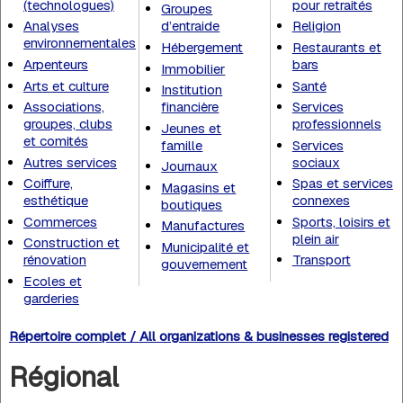
(technologues)
pour retraités
Groupes
Analyses
d’entraide
Religion
environnementales
Hébergement
Restaurants et
Arpenteurs
bars
Immobilier
Arts et culture
Santé
Institution
Associations,
financière
Services
groupes, clubs
professionnels
Jeunes et
et comités
famille
Services
Autres services
sociaux
Journaux
Coiffure,
Spas et services
Magasins et
esthétique
connexes
boutiques
Commerces
Sports, loisirs et
Manufactures
plein air
Construction et
Municipalité et
rénovation
Transport
gouvernement
Ecoles et
garderies
Répertoire complet / All organizations & businesses registered
Régional