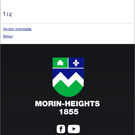
1
|
2
Version imprimable
Retour