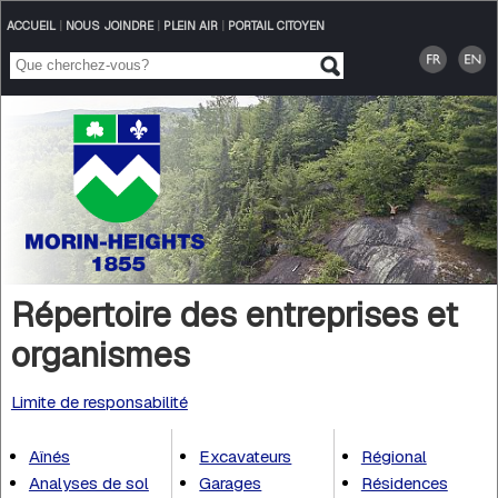
ACCUEIL
|
NOUS JOINDRE
|
PLEIN AIR
|
PORTAIL CITOYEN
Répertoire des entreprises et
organismes
Limite de responsabilité
Aînés
Excavateurs
Régional
Analyses de sol
Garages
Résidences