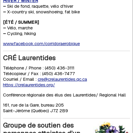
HIVER / WINTER
–
Ski de fond, raquette, vélo d’hiver
–
X-country ski, snowshoeing, fat bike
[ÉTÉ / SUMMER]
–
Vélo, marche
–
Cycling, hiking
www.facebook.com/corridoraerobique
CRÉ Laurentides
Téléphone / Phone : (450) 436-3111
Télécopieur / Fax : (450) 436-7477
Courriel / Email :
cre@crelaurentides.qc.ca
https://crelaurentides.org/
Conférence régionale des élus des Laurentides/ Regional Hall
161, rue de la Gare, bureau 205
Saint-Jérôme (Québec) J7Z 2B9
Groupe de soutien des