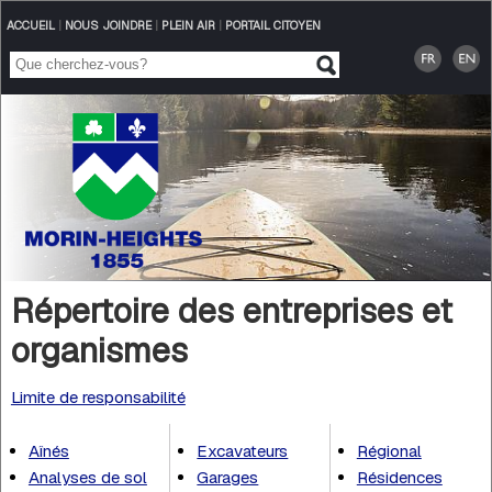
ACCUEIL
|
NOUS JOINDRE
|
PLEIN AIR
|
PORTAIL CITOYEN
Répertoire des entreprises et
organismes
Limite de responsabilité
Aînés
Excavateurs
Régional
Analyses de sol
Garages
Résidences