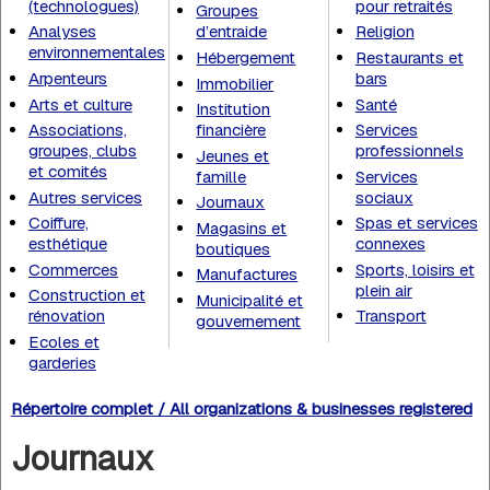
(technologues)
pour retraités
Groupes
Analyses
d’entraide
Religion
environnementales
Hébergement
Restaurants et
Arpenteurs
bars
Immobilier
Arts et culture
Santé
Institution
Associations,
financière
Services
groupes, clubs
professionnels
Jeunes et
et comités
famille
Services
Autres services
sociaux
Journaux
Coiffure,
Spas et services
Magasins et
esthétique
connexes
boutiques
Commerces
Sports, loisirs et
Manufactures
plein air
Construction et
Municipalité et
rénovation
Transport
gouvernement
Ecoles et
garderies
Répertoire complet / All organizations & businesses registered
Journaux