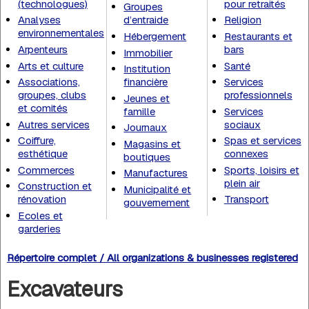
(technologues)
pour retraités
Groupes
Analyses
d’entraide
Religion
environnementales
Hébergement
Restaurants et
Arpenteurs
bars
Immobilier
Arts et culture
Santé
Institution
Associations,
financière
Services
groupes, clubs
professionnels
Jeunes et
et comités
famille
Services
Autres services
sociaux
Journaux
Coiffure,
Spas et services
Magasins et
esthétique
connexes
boutiques
Commerces
Sports, loisirs et
Manufactures
plein air
Construction et
Municipalité et
rénovation
Transport
gouvernement
Ecoles et
garderies
Répertoire complet / All organizations & businesses registered
Excavateurs