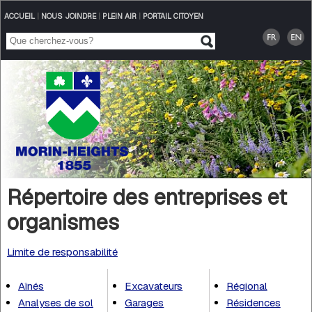
ACCUEIL
|
NOUS JOINDRE
|
PLEIN AIR
|
PORTAIL CITOYEN
Répertoire des entreprises et
organismes
Limite de responsabilité
Aînés
Excavateurs
Régional
Analyses de sol
Garages
Résidences