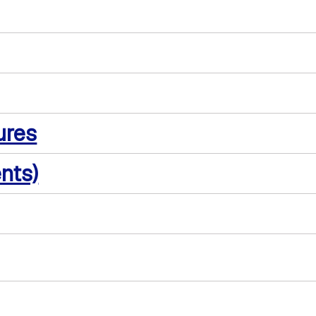
ures
nts)