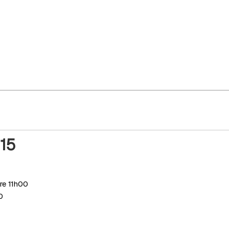
015
re 11h00
0