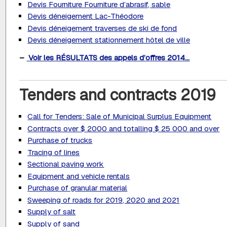
Devis Fourniture Fourniture d’abrasif, sable
Devis déneigement Lac-Théodore
Devis déneigement traverses de ski de fond
Devis déneigement stationnement hôtel de ville
–
Voir les RÉSULTATS des appels d’offres 2014...
Tenders and contracts 2019
Call for Tenders: Sale of Municipal Surplus Equipment
Contracts over $ 2000 and totalling $ 25 000 and over
Purchase of trucks
Tracing of lines
Sectional paving work
Equipment and vehicle rentals
Purchase of granular material
Sweeping of roads for 2019, 2020 and 2021
Supply of salt
Supply of sand