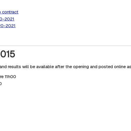
o contract
20-2021
020-2021
2015
nd results will be available after the opening and posted online a
re 11h00
0