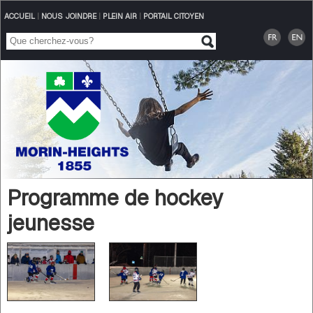
ACCUEIL
|
NOUS JOINDRE
|
PLEIN AIR
|
PORTAIL CITOYEN
Programme de hockey
jeunesse