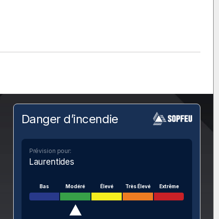
Danger d’incendie
Prévision pour:
Laurentides
Bas
Modéré
Élevé
Très Élevé
Extrême