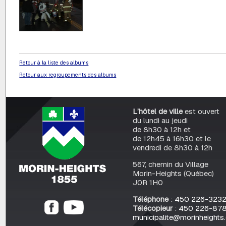
Retour à la liste des albums
Retour aux regroupements des albums
L’hôtel de ville
est ouvert
du lundi au jeudi
de 8h30 à 12h et
de 12h45 à 16h30 et le
vendredi de 8h30 à 12h
567, chemin du Village
Morin-Heights (Québec)
J0R 1H0
Téléphone
:
450 226-323
Télécopieur
:
450 226-87
municipalite@morinheights