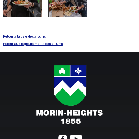
Retour à la liste des albums
Retour aux regroupements des albums