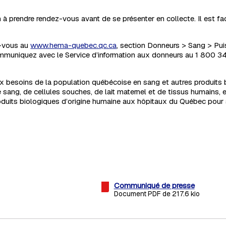
 prendre rendez-vous avant de se présenter en collecte. Il est faci
ez-vous au
www.hema-quebec.qc.ca
, section Donneurs > Sang > Puis
ommuniquez avec le Service d’information aux donneurs au 1 800 
 besoins de la population québécoise en sang et autres produits 
ng, de cellules souches, de lait maternel et de tissus humains, en
uits biologiques d’origine humaine aux hôpitaux du Québec pour
Communiqué de presse
Document PDF de 217.6 kio