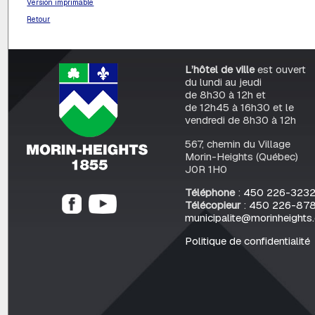
Version imprimable
Retour
L’hôtel de ville
est ouvert
du lundi au jeudi
de 8h30 à 12h et
de 12h45 à 16h30 et le
vendredi de 8h30 à 12h
567, chemin du Village
Morin-Heights (Québec)
J0R 1H0
Téléphone
:
450 226-323
Télécopieur
:
450 226-87
municipalite@morinheights
Politique de confidentialité