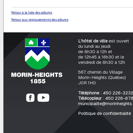
Retour à la liste des albums
Retour aux regroupements des albums
L’hôtel de ville
est ouvert
du lundi au jeudi
de 8h30 à 12h et
de 12h45 à 16h30 et le
vendredi de 8h30 à 12h
567, chemin du Village
Morin-Heights (Québec)
J0R 1H0
Téléphone
:
450 226-323
Télécopieur
:
450 226-87
municipalite@morinheights
Politique de confidentialité