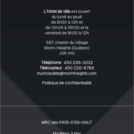
L’hôtel de ville
est ouvert
du lundi au jeudi
de 8h30 à 12h et
de 12h45 à 16h30 et le
vendredi de 8h30 à 12h
567, chemin du Village
Morin-Heights (Québec)
J0R 1H0
Téléphone
:
450 226-3232
Télécopieur
:
450 226-8786
municipalite@morinheights.com
Politique de confidentialité
MRC des PAYS-D’EN-HAUT
Ma Biblio À Moi