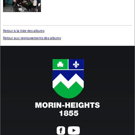
Retour à la liste des albums
Retour aux regroupements des albums