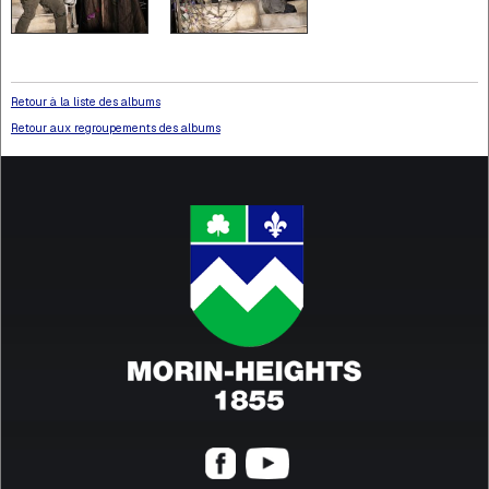
Retour à la liste des albums
Retour aux regroupements des albums