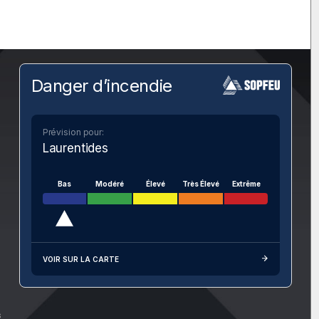
Danger d’incendie
Prévision pour:
Laurentides
Bas
Modéré
Élevé
Très Élevé
Extrême
VOIR SUR LA CARTE
s