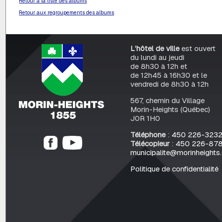
Retour à la liste des albums
Retour aux regroupements des albums
L’hôtel de ville
est ouvert
du lundi au jeudi
de 8h30 à 12h et
de 12h45 à 16h30 et le
vendredi de 8h30 à 12h
567, chemin du Village
Morin-Heights (Québec)
J0R 1H0
Téléphone
:
450 226-323
Télécopieur
:
450 226-87
municipalite@morinheights
Politique de confidentialité