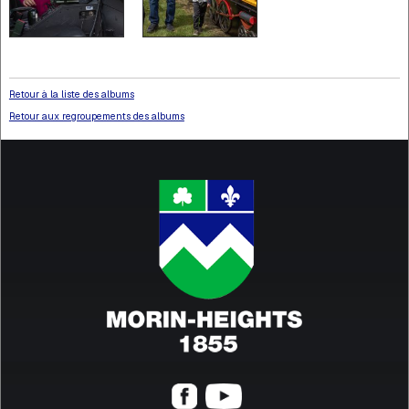
Retour à la liste des albums
Retour aux regroupements des albums