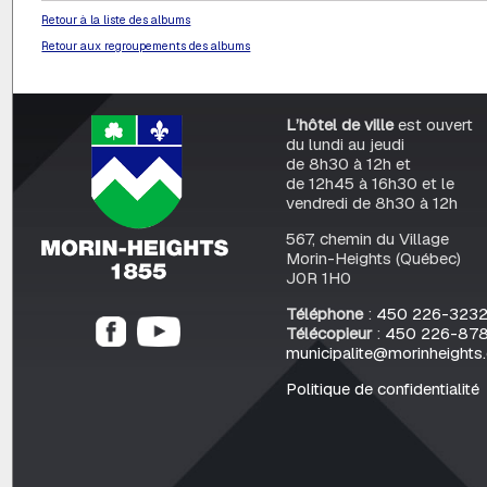
Retour à la liste des albums
Retour aux regroupements des albums
L’hôtel de ville
est ouvert
du lundi au jeudi
de 8h30 à 12h et
de 12h45 à 16h30 et le
vendredi de 8h30 à 12h
567, chemin du Village
Morin-Heights (Québec)
J0R 1H0
Téléphone
:
450 226-323
Télécopieur
:
450 226-87
municipalite@morinheights
Politique de confidentialité