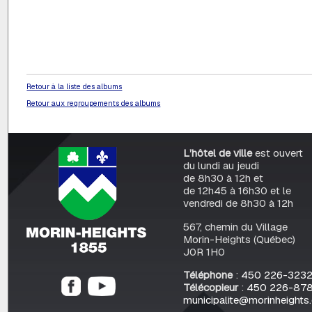
Retour à la liste des albums
Retour aux regroupements des albums
L’hôtel de ville
est ouvert
du lundi au jeudi
de 8h30 à 12h et
de 12h45 à 16h30 et le
vendredi de 8h30 à 12h
567, chemin du Village
Morin-Heights (Québec)
J0R 1H0
Téléphone
:
450 226-323
Télécopieur
:
450 226-87
municipalite@morinheights