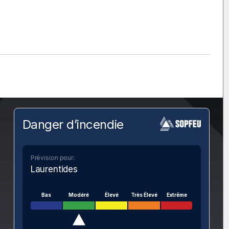
Danger d’incendie
Prévision pour:
Laurentides
Bas
Modéré
Élevé
Très Élevé
Extrême