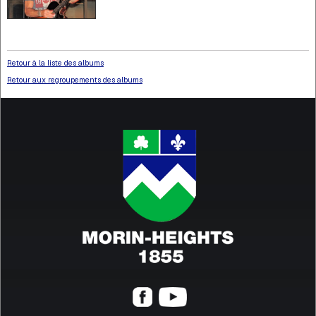
Retour à la liste des albums
Retour aux regroupements des albums