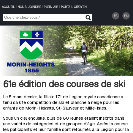
ACCUEIL
|
NOUS JOINDRE
|
PLEIN AIR
|
PORTAIL CITOYEN
61e édition des courses de ski
Le 5 mars dernier, la filiale 171 de Légion royale canadienne a
tenu sa 61e compétition de ski et planche à neige pour les
enfants de Morin-Heights, St-Sauveur et Mille-Isles.
Sous un ciel enoleillé, plus de 80 jeunes étaient inscrits dans
une variété de catégories et de groupes d’âge. Après la course,
les paticipants et leur famille sont retournés à la Légion pour la