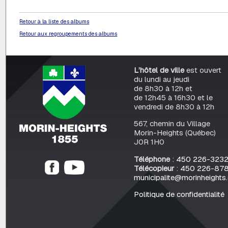
Retour à la liste des albums
Retour aux regroupements des albums
L’hôtel de ville
est ouvert
du lundi au jeudi
de 8h30 à 12h et
de 12h45 à 16h30 et le
vendredi de 8h30 à 12h
567, chemin du Village
Morin-Heights (Québec)
J0R 1H0
Téléphone
:
450 226-323
Télécopieur
:
450 226-87
municipalite@morinheights
Politique de confidentialité