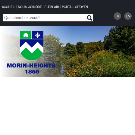
ACCUEIL
|
NOUS JOINDRE
|
PLEIN AIR
|
PORTAIL CITOYEN