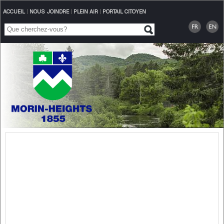
ACCUEIL
|
NOUS JOINDRE
|
PLEIN AIR
|
PORTAIL CITOYEN