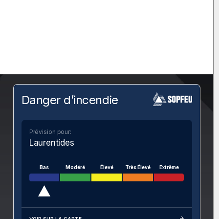
Danger d’incendie
Prévision pour:
Laurentides
Bas
Modéré
Élevé
Très Élevé
Extrême
VOIR SUR LA CARTE