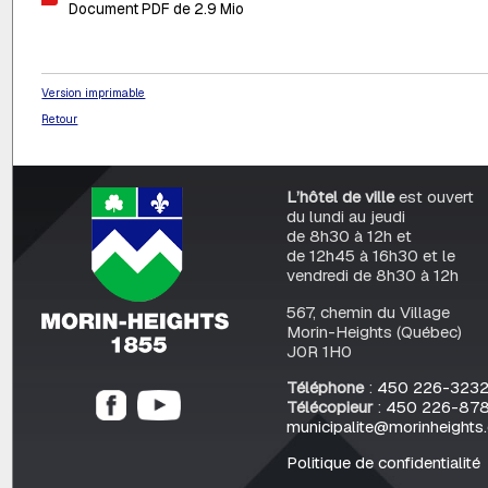
Document PDF de 2.9 Mio
Version imprimable
Retour
L’hôtel de ville
est ouvert
du lundi au jeudi
de 8h30 à 12h et
de 12h45 à 16h30 et le
vendredi de 8h30 à 12h
567, chemin du Village
Morin-Heights (Québec)
J0R 1H0
Téléphone
:
450 226-323
Télécopieur
:
450 226-87
municipalite@morinheights
Politique de confidentialité