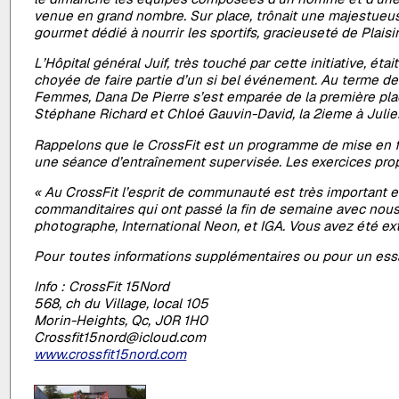
venue en grand nombre. Sur place, trônait une majestueuse
gourmet dédié à nourrir les sportifs, gracieuseté de Plais
L’Hôpital général Juif, très touché par cette initiative, 
choyée de faire partie d’un si bel événement. Au terme de 
Femmes, Dana De Pierre s’est emparée de la première plac
Stéphane Richard et Chloé Gauvin-David, la 2ieme à Julie
Rappelons que le CrossFit est un programme de mise en f
une séance d’entraînement supervisée. Les exercices propos
« Au CrossFit l’esprit de communauté est très important e
commanditaires qui ont passé la fin de semaine avec nous;
photographe, International Neon, et IGA. Vous avez été ext
Pour toutes informations supplémentaires ou pour un ess
Info : CrossFit 15Nord
568, ch du Village, local 105
Morin-Heights, Qc, J0R 1H0
Crossfit15nord@icloud.com
www.crossfit15nord.com