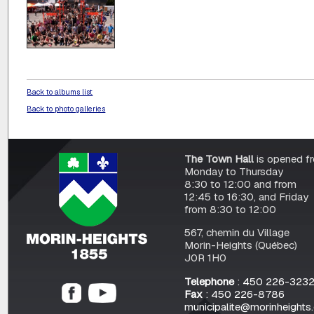
Back to albums list
Back to photo galleries
The Town Hall
is opened f
Monday to Thursday
8:30 to 12:00 and from
12:45 to 16:30, and Friday
from 8:30 to 12:00
567, chemin du Village
Morin-Heights (Québec)
J0R 1H0
Telephone
: 450 226-323
Fax
: 450 226-8786
municipalite@morinheights