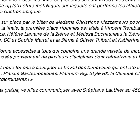
 rig (structure métallique) sur laquelle ont performé les athl
irs Gastronomiques.
était sur place par le billet de Madame Christinne Mazzamauro p
la finale, la première place Hommes est allée à Vincent Tremblay
e, Hélène Lamarre de la 2ième et Mélissa Duchesneau la 3ième. 
n DC et Sophie Martel et la 3ième à Olivier Thibert et Katheri
orme accessible à tous qui combine une grande variété de mou
és proviennent de plusieurs disciplines dont l’athlétisme et l’h
t nous tenons à souligner le travail des bénévoles qui ont été i
 Plaisirs Gastronomiques, Platinum Rig, Style RX, la Clinique 
raordinaires ! »
ai gratuit, veuillez communiquer avec Stéphane Lanthier au 4