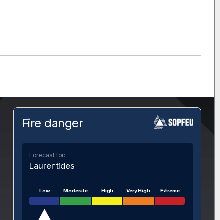
Fire danger
Forecast for:
Laurentides
Low
Moderate
High
Very High
Extreme