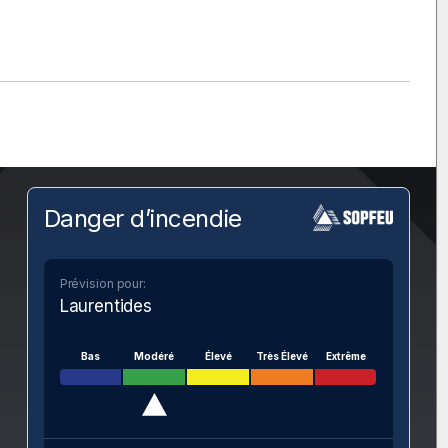
Danger d’incendie
Prévision pour:
Laurentides
Bas
Modéré
Élevé
Très Élevé
Extrême