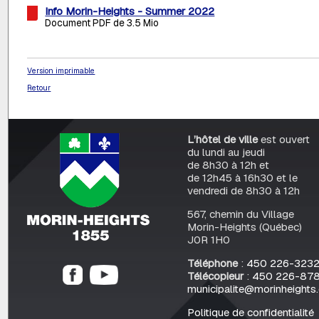
Info Morin-Heights - Summer 2022
Document PDF de 3.5 Mio
Version imprimable
Retour
L’hôtel de ville
est ouvert
du lundi au jeudi
de 8h30 à 12h et
de 12h45 à 16h30 et le
vendredi de 8h30 à 12h
567, chemin du Village
Morin-Heights (Québec)
J0R 1H0
Téléphone
:
450 226-323
Télécopieur
:
450 226-87
municipalite@morinheights
Politique de confidentialité