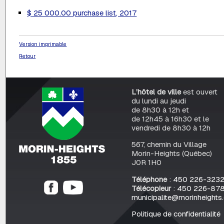
$ 25 000.00 purchase list, 2017
Version imprimable
Retour
L’hôtel de ville
est ouvert
du lundi au jeudi
de 8h30 à 12h et
de 12h45 à 16h30 et le
vendredi de 8h30 à 12h
567, chemin du Village
Morin-Heights (Québec)
J0R 1H0
Téléphone
:
450 226-323
Télécopieur
:
450 226-87
municipalite@morinheights
Politique de confidentialité