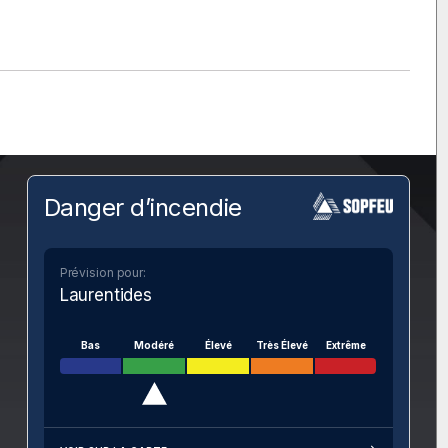
Danger d’incendie
Prévision pour:
Laurentides
Bas
Modéré
Élevé
Très Élevé
Extrême