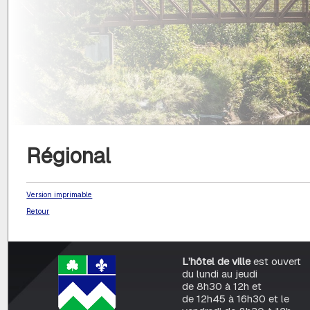
Régional
Version imprimable
Retour
L’hôtel de ville
est ouvert
du lundi au jeudi
de 8h30 à 12h et
de 12h45 à 16h30 et le