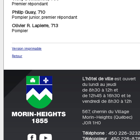
Premier répondant
Philip Guay, 710
Pompier junior, premier répondant
Olivier R. Lapierre, 713
Pompier
Version imprimable
Retour
L’hôtel de ville
est ouvert
du lundi au jeudi
de 8h30 à 12h et
de 12h45 à 16h30 et le
vendredi de 8h30 à 12h
567, chemin du Village
Morin-Heights (Québec)
J0R 1H0
Téléphone
:
450 226-323
Télécopieur
:
450 226-87