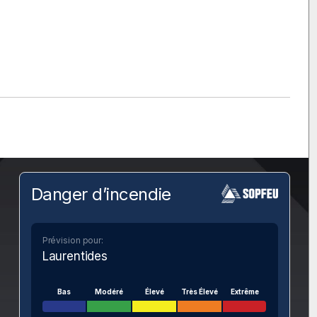
Danger d’incendie
Prévision pour:
Laurentides
Bas
Modéré
Élevé
Très Élevé
Extrême