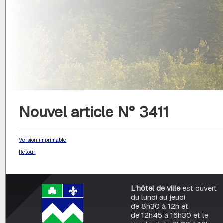
Nouvel article N° 3411
Version imprimable
Retour
L’hôtel de ville
est ouvert
du lundi au jeudi
de 8h30 à 12h et
de 12h45 à 16h30 et le