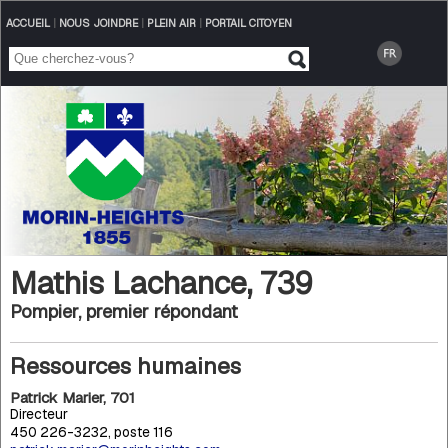
ACCUEIL
|
NOUS JOINDRE
|
PLEIN AIR
|
PORTAIL CITOYEN
Mathis Lachance, 739
Pompier, premier répondant
Ressources humaines
Patrick Marier, 701
Directeur
450 226-3232, poste 116