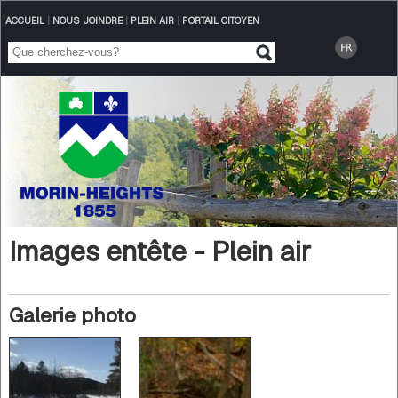
ACCUEIL
|
NOUS JOINDRE
|
PLEIN AIR
|
PORTAIL CITOYEN
Images entête - Plein air
Galerie photo