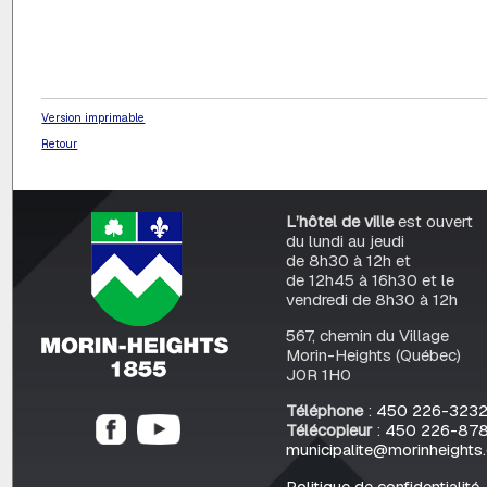
Version imprimable
Retour
L’hôtel de ville
est ouvert
du lundi au jeudi
de 8h30 à 12h et
de 12h45 à 16h30 et le
vendredi de 8h30 à 12h
567, chemin du Village
Morin-Heights (Québec)
J0R 1H0
Téléphone
:
450 226-323
Télécopieur
:
450 226-87
municipalite@morinheights
Politique de confidentialité