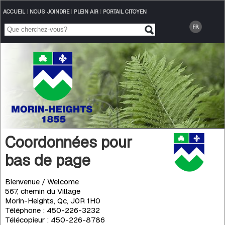
ACCUEIL
|
NOUS JOINDRE
|
PLEIN AIR
|
PORTAIL CITOYEN
Coordonnées pour
bas de page
Bienvenue / Welcome
567, chemin du Village
Morin-Heights, Qc, J0R 1H0
Téléphone : 450-226-3232
Télécopieur : 450-226-8786