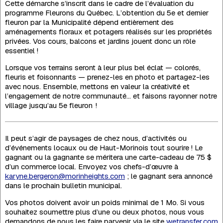
Cette démarche s’inscrit dans le cadre de l’évaluation du
programme Fleurons du Québec. L’obtention du 5e et dernier
fleuron par la Municipalité dépend entièrement des
aménagements floraux et potagers réalisés sur les propriétés
privées. Vos cours, balcons et jardins jouent donc un rôle
essentiel !
Lorsque vos terrains seront à leur plus bel éclat — colorés,
fleuris et foisonnants — prenez-les en photo et partagez-les
avec nous. Ensemble, mettons en valeur la créativité et
l’engagement de notre communauté… et faisons rayonner notre
village jusqu’au 5e fleuron !
Il peut s’agir de paysages de chez nous, d’activités ou
d’événements locaux ou de Haut-Morinois tout sourire ! Le
gagnant ou la gagnante se méritera une carte-cadeau de 75 $
d’un commerce local. Envoyez vos chefs-d’œuvre à
karyne.bergeron@morinheights.com
; le gagnant sera annoncé
dans le prochain bulletin municipal.
Vos photos doivent avoir un poids minimal de 1 Mo. Si vous
souhaitez soumettre plus d’une ou deux photos, nous vous
demandons de nous les faire parvenir via le site
wetransfer.com