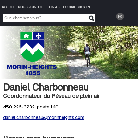
ACCUEIL
|
NOUS JOINDRE
|
PLEIN AIR
|
PORTAIL CITOYEN
Daniel Charbonneau
Coordonnateur du Réseau de plein air
450 226-3232, poste 140
daniel.charbonneau@morinheights.com