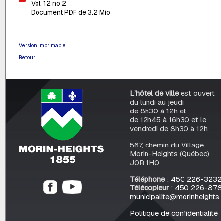
Vol. 12 no 2
Document PDF de 3.2 Mio
Version imprimable
Retour
L’hôtel de ville
est ouvert
du lundi au jeudi
de 8h30 à 12h et
de 12h45 à 16h30 et le
vendredi de 8h30 à 12h
567, chemin du Village
Morin-Heights (Québec)
J0R 1H0
Téléphone
:
450 226-323
Télécopieur
:
450 226-87
municipalite@morinheights
Politique de confidentialité