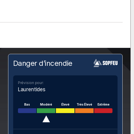
Danger d’incendie
Prévision pour:
Laurentides
Bas
Modéré
Élevé
Très Élevé
Extrême