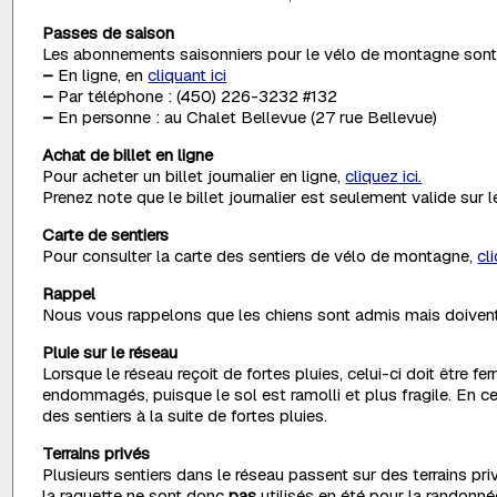
Passes de saison
Les abonnements saisonniers pour le vélo de montagne sont 
–
En ligne, en
cliquant ici
–
Par téléphone : (450) 226-3232 #132
–
En personne : au Chalet Bellevue (27 rue Bellevue)
Achat de billet en ligne
Pour acheter un billet journalier en ligne,
cliquez ici.
Prenez note que le billet journalier est seulement valide sur 
Carte de sentiers
Pour consulter la carte des sentiers de vélo de montagne,
cli
Rappel
Nous vous rappelons que les chiens sont admis mais doivent o
Pluie sur le réseau
Lorsque le réseau reçoit de fortes pluies, celui-ci doit être fer
endommagés, puisque le sol est ramolli et plus fragile. En ce
des sentiers à la suite de fortes pluies.
Terrains privés
Plusieurs sentiers dans le réseau passent sur des terrains pri
la raquette ne sont donc
pas
utilisés en été pour la randonné