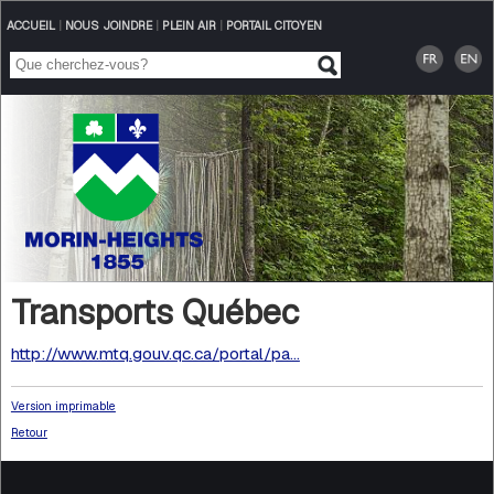
ACCUEIL
|
NOUS JOINDRE
|
PLEIN AIR
|
PORTAIL CITOYEN
Transports Québec
http://www.mtq.gouv.qc.ca/portal/pa...
Version imprimable
Retour