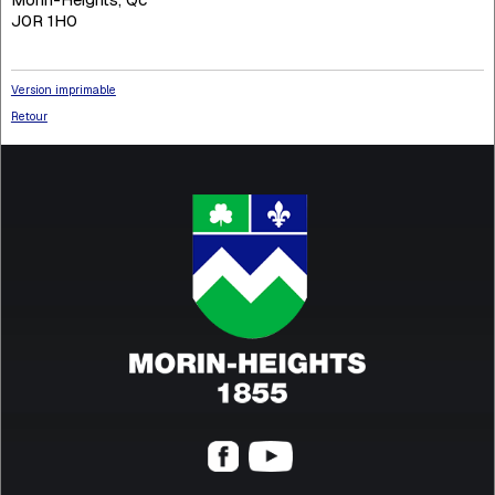
J0R 1H0
Version imprimable
Retour