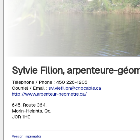
Sylvie Filion, arpenteure-géo
Téléphone / Phone : 450 226-1205
Courriel / Email :
sylviefilion@cgocable.ca
http://www.arpenteur-geometre.ca/
645, Route 364,
Morin-Heights, Qc,
J0R 1H0
Version imprimable