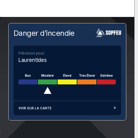
Danger d’incendie
Prévision pour:
Laurentides
Bas
Modéré
Élevé
Très Élevé
Extrême
VOIR SUR LA CARTE
s