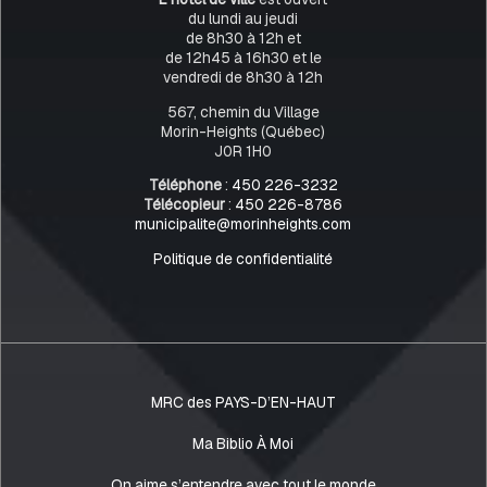
du lundi au jeudi
de 8h30 à 12h et
de 12h45 à 16h30 et le
vendredi de 8h30 à 12h
567, chemin du Village
Morin-Heights (Québec)
J0R 1H0
Téléphone
:
450 226-3232
Télécopieur
:
450 226-8786
municipalite@morinheights.com
Politique de confidentialité
MRC des PAYS-D’EN-HAUT
Ma Biblio À Moi
On aime s’entendre avec tout le monde