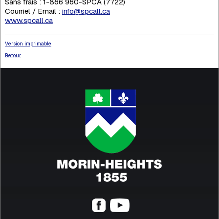
Sans frais : 1-866 960-SPCA (7722)
Courriel / Email :
info@spcall.ca
www.spcall.ca
Version imprimable
Retour